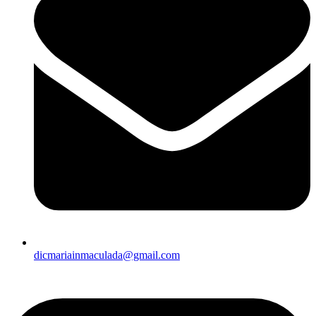
dicmariainmaculada@gmail.com