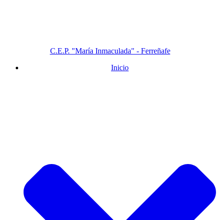
C.E.P. "María Inmaculada" - Ferreñafe
Inicio