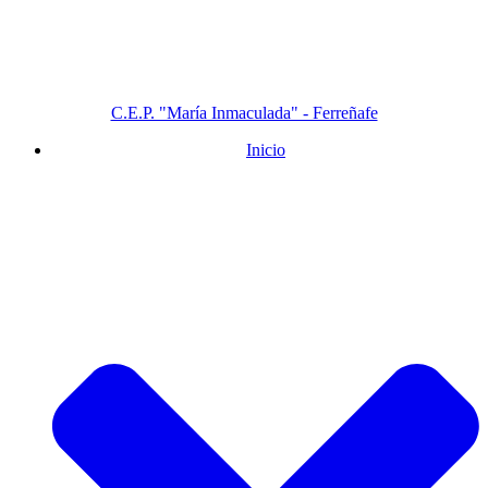
C.E.P. "María Inmaculada" - Ferreñafe
Inicio