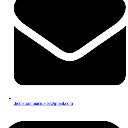
dicmariainmaculada@gmail.com