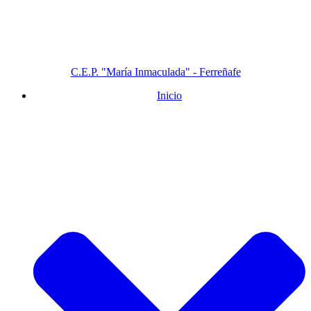
C.E.P. "María Inmaculada" - Ferreñafe
Inicio