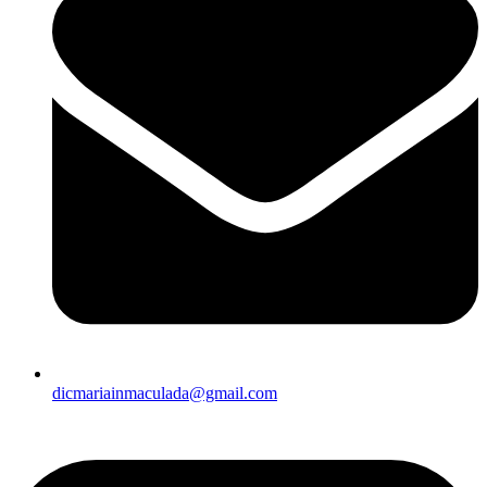
dicmariainmaculada@gmail.com